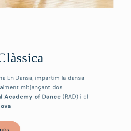
Clàssica
ona En Dansa, impartim la dansa
ralment mitjançant dos
al Academy of Dance
(RAD) i el
nova
 més