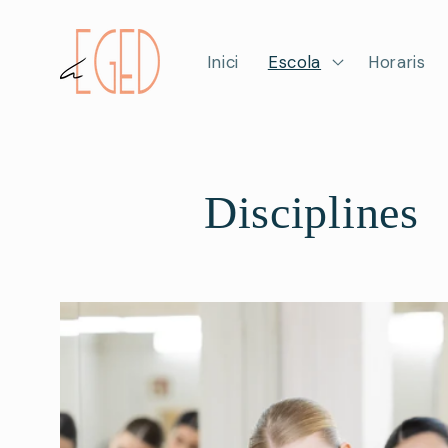
Ir
directamente
al contenido
Inici
Escola
Horaris
Disciplines