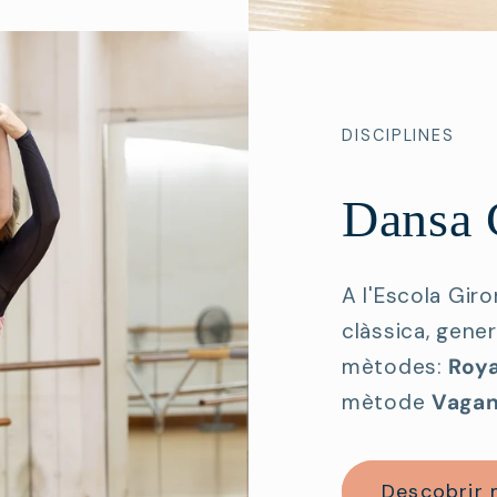
DISCIPLINES
Dansa 
A l'Escola Gir
clàssica, gene
mètodes:
Roy
mètode
Vaga
Descobrir