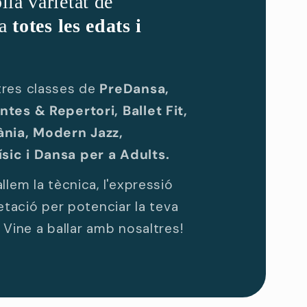
ia varietat de
a
totes les edats i
tres classes de
PreDansa,
tes & Repertori, Ballet Fit,
nia, Modern Jazz,
ic i Dansa per a Adults.
llem la tècnica, l'expressió
retació per potenciar la teva
 Vine a ballar amb nosaltres!