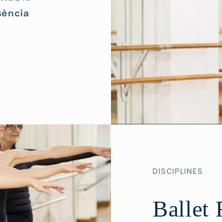
sència
DISCIPLINES
Ballet 