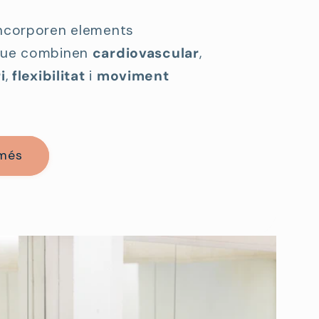
incorporen elements
 que combinen
cardiovascular
,
i
,
flexibilitat
i
moviment
 més