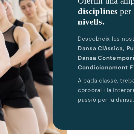
Oferim una àmpl
disciplines
per 
nivells.
Descobreix les nos
Dansa Clàssica, Pun
Dansa Contemporà
Condicionament Fís
A cada classe, treba
corporal i la interp
passió per la dansa.