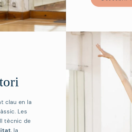
tori
 clau en la
làssic. Les
ll tècnic de
itat
, la