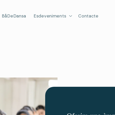
BåDeDansa
Esdeveniments
Contacte