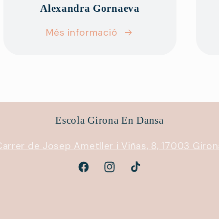
Alexandra Gornaeva
Més informació
Escola Girona En Dansa
Carrer de Josep Ametller i Viñas, 8, 17003 Giron
Facebook
Instagram
TikTok